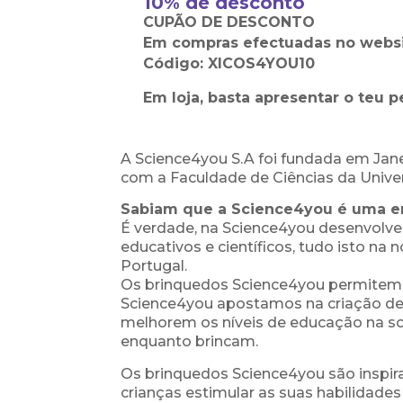
10% de desconto
CUPÃO DE DESCONTO
Em compras efectuadas no websit
Código: XICOS4YOU10
Em loja, basta apresentar o teu pe
A Science4you S.A foi fundada em Jane
com a Faculdade de Ciências da Unive
Sabiam que a Science4you é uma e
É verdade, na Science4you desenvolv
educativos e científicos, tudo isto na
Portugal.
Os brinquedos Science4you permitem 
Science4you apostamos na criação de 
melhorem os níveis de educação na s
enquanto brincam.
Os brinquedos Science4you são inspi
crianças estimular as suas habilidade