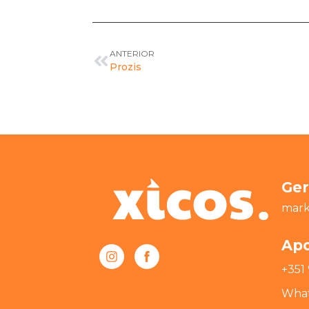
ANTERIOR
Prozis
Ger
mark
Apo
+351 
What