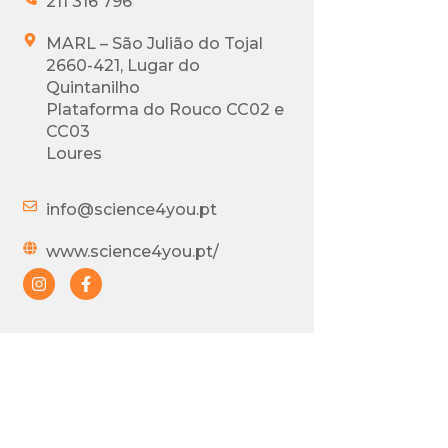
211 316 796
MARL – São Julião do Tojal
2660-421, Lugar do
Quintanilho
Plataforma do Rouco CC02 e
CC03
Loures
info@science4you.pt
www.science4you.pt/