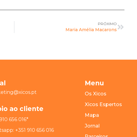
PRÓXIMO
Maria Amélia Macarons
al
Menu
eting@xicos.pt
Os Xicos
Xicos Espertos
io ao cliente
Mapa
910 656 016*
Jornal
sapp: +351 910 656 016
Parceiros