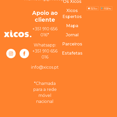
Os Xicos
Xicos
Apoio ao
Espertos
cliente
Mapa
+351 910 656
016*
Jornal
Parceiros
Whatsapp:
+351 910 656
Estafetas
016
info@xicos.pt
*Chamada
para a rede
móvel
nacional