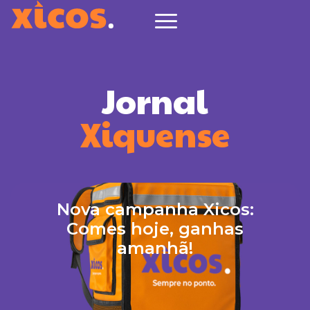
Jornal
Xiquense
Nova campanha Xicos:
Comes hoje, ganhas
amanhã!