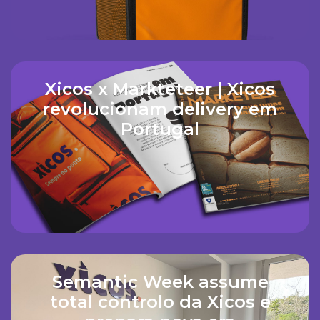
Xicos x Markteteer | Xicos
revolucionam delivery em
Portugal
Semantic Week assume
total controlo da Xicos e