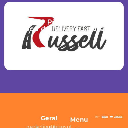
Xicos e Delivery Fast Russell
unem-se para transformar o
food delivery na Lousã.
Geral
Menu
marketing@xicos.pt